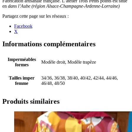
Fabrication artisanale française. L’atelier Trois Petits points est situé
en
dans l’Aube (région Alsace-Champagne-Ardenne-Lorraine)
Partager
Facebook
la
X
publication
"Veste
imperméable
Informations complémentaires
pour
adulte
réversible
Imperméables
Modèle droit, Modèle trapèze
« Porto
formes
Rico »"
Tailles imper
34/36, 36/38, 38/40, 40/42, 42/44, 44/46,
femme
46/48, 48/50
Produits similaires