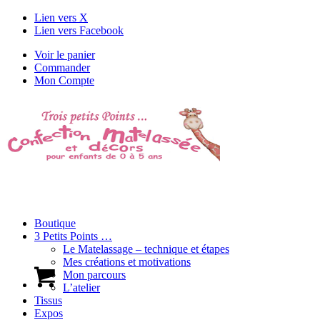
Lien vers X
Lien vers Facebook
Voir le panier
Commander
Mon Compte
Boutique
3 Petits Points …
Le Matelassage – technique et étapes
Mes créations et motivations
Mon parcours
L’atelier
Tissus
Expos