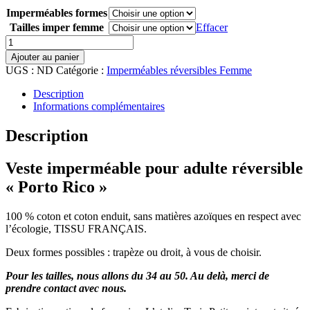
Imperméables formes
Tailles imper femme
Effacer
quantité
de
Ajouter au panier
Veste
UGS :
ND
Catégorie :
Imperméables réversibles Femme
imperméable
pour
Description
adulte
Informations complémentaires
réversible
"Porto
Description
Rico"
Veste imperméable pour adulte réversible
« Porto Rico »
100 % coton et coton enduit, sans matières azoïques en respect avec
l’écologie, TISSU FRANÇAIS.
Deux formes possibles : trapèze ou droit, à vous de choisir.
Pour les tailles, nous allons du 34 au 50. Au delà, merci de
prendre contact avec nous.