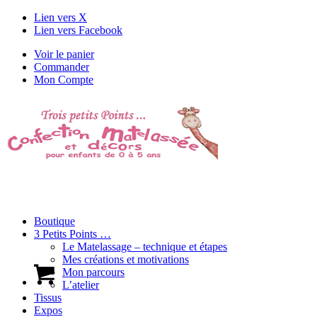
Lien vers X
Lien vers Facebook
Voir le panier
Commander
Mon Compte
Boutique
3 Petits Points …
Le Matelassage – technique et étapes
Mes créations et motivations
Mon parcours
L’atelier
Tissus
Expos