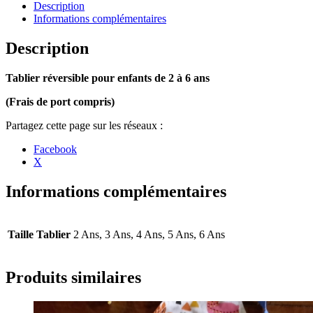
"Chevalier
Description
et
Informations complémentaires
Éléphant"
Description
Tablier réversible pour enfants de 2 à 6 ans
(Frais de port compris)
Partager
Facebook
la
X
publication
"Tablier
Réversible
Informations complémentaires
« Chevalier
et
Éléphant »"
Taille Tablier
2 Ans, 3 Ans, 4 Ans, 5 Ans, 6 Ans
Produits similaires