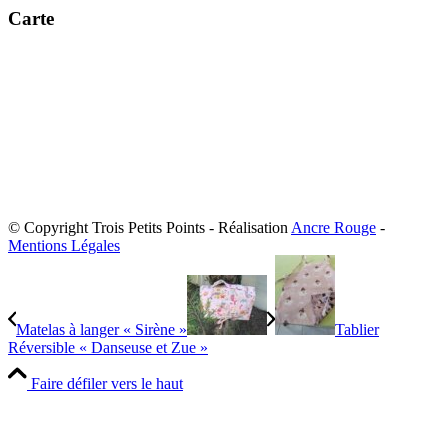
Carte
© Copyright Trois Petits Points - Réalisation
Ancre Rouge
-
Mentions Légales
Matelas à langer « Sirène »
Tablier
Réversible « Danseuse et Zue »
Faire défiler vers le haut