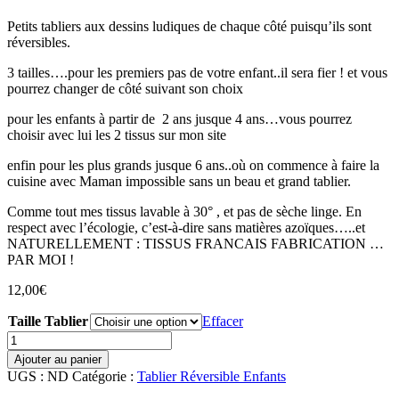
Petits tabliers aux dessins ludiques de chaque côté puisqu’ils sont
réversibles.
3 tailles….pour les premiers pas de votre enfant..il sera fier ! et vous
pourrez changer de côté suivant son choix
pour les enfants à partir de 2 ans jusque 4 ans…vous pourrez
choisir avec lui les 2 tissus sur mon site
enfin pour les plus grands jusque 6 ans..où on commence à faire la
cuisine avec Maman impossible sans un beau et grand tablier.
Comme tout mes tissus lavable à 30° , et pas de sèche linge. En
respect avec l’écologie, c’est-à-dire sans matières azoïques…..et
NATURELLEMENT : TISSUS FRANCAIS FABRICATION …
PAR MOI !
12,00
€
Taille Tablier
Effacer
quantité
de
Ajouter au panier
Tablier
UGS :
ND
Catégorie :
Tablier Réversible Enfants
Réversible