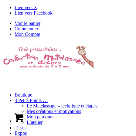
Lien vers X
Lien vers Facebook
Voir le panier
Commander
Mon Compte
Boutique
3 Petits Points …
Le Matelassage – technique et étapes
Mes créations et motivations
Mon parcours
L’atelier
Tissus
Expos