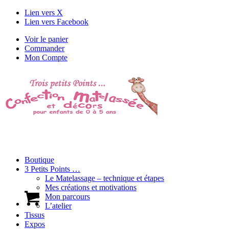
Lien vers X
Lien vers Facebook
Voir le panier
Commander
Mon Compte
Boutique
3 Petits Points …
Le Matelassage – technique et étapes
Mes créations et motivations
Mon parcours
L’atelier
Tissus
Expos