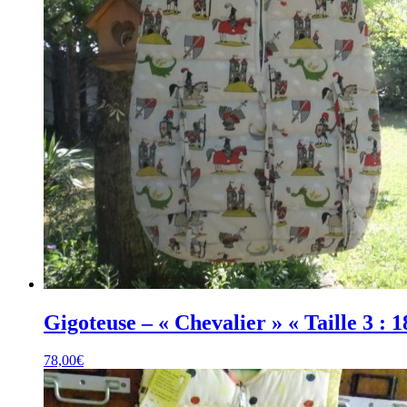
Gigoteuse – « Chevalier » « Taille 3 : 1
78,00
€