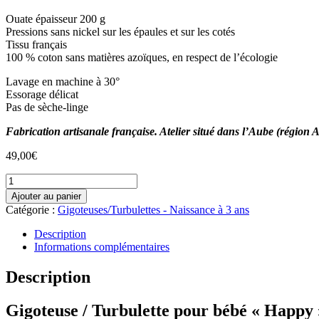
Ouate épaisseur 200 g
Pressions sans nickel sur les épaules et sur les cotés
Tissu français
100 % coton sans matières azoïques, en respect de l’écologie
Lavage en machine à 30°
Essorage délicat
Pas de sèche-linge
Fabrication artisanale française. Atelier situé dans l’Aube (régi
49,00
€
quantité
de
Ajouter au panier
Gigoteuse
Catégorie :
Gigoteuses/Turbulettes - Naissance à 3 ans
"Jungle"
Naissance
Description
à
Informations complémentaires
6
mois
Description
Gigoteuse / Turbulette pour bébé « Happy 