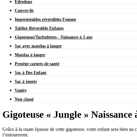
Édredons
Couvre-lit
Imperméables réversibles Femme
Tablier Réversible Enfants
Gigoteuses/Turbulettes - Naissance à 3 ans
Sac avec matelas à langer
Matelas à langer
Protège carnets de santé
Sac à Dos Enfant
Sac à jouets
Vanity
Non classé
Gigoteuse « Jungle » Naissance 
Grâce à la ouate épaisse de cette gigoteuse, votre enfant sera bien au 
l’entoureront.