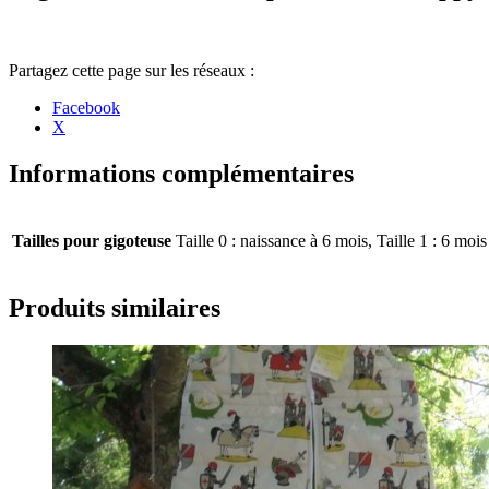
Partager
Facebook
la
X
publication
"Gigoteuse
« Jungle »
Informations complémentaires
Naissance
à
6
Tailles pour gigoteuse
Taille 0 : naissance à 6 mois, Taille 1 : 6 moi
mois"
Produits similaires