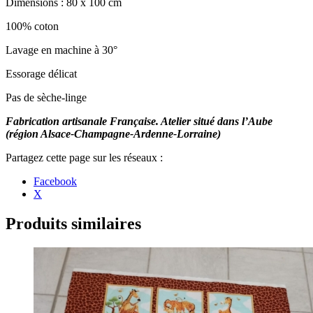
Dimensions : 80 x 100 cm
100% coton
Lavage en machine à 30°
Essorage délicat
Pas de sèche-linge
Fabrication artisanale Française. Atelier situé dans l’Aube
(région Alsace-Champagne-Ardenne-Lorraine)
Partager
Facebook
la
X
publication
"Couverture,
tapis
Produits similaires
d’éveil
ou
tapis
de
parc
« Mouton
dans