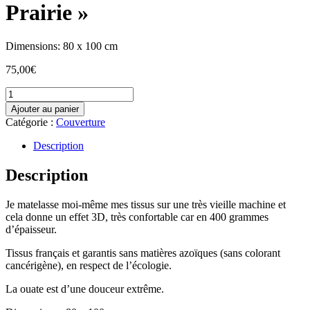
Prairie »
Dimensions: 80 x 100 cm
75,00
€
quantité
de
Ajouter au panier
Couverture,
Catégorie :
Couverture
tapis
d'éveil
Description
ou
tapis
Description
de
parc
Je matelasse moi-même mes tissus sur une très vieille machine et
"Mouton
cela donne un effet 3D, très confortable car en 400 grammes
dans
d’épaisseur.
la
Prairie"
Tissus français et garantis sans matières azoïques (sans colorant
cancérigène), en respect de l’écologie.
La ouate est d’une douceur extrême.