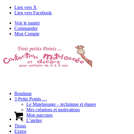
Lien vers X
Lien vers Facebook
Voir le panier
Commander
Mon Compte
Boutique
3 Petits Points …
Le Matelassage – technique et étapes
Mes créations et motivations
Mon parcours
L’atelier
Tissus
Expos