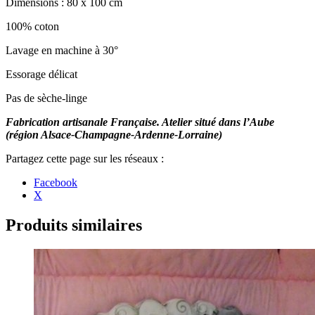
Dimensions : 80 x 100 cm
100% coton
Lavage en machine à 30°
Essorage délicat
Pas de sèche-linge
Fabrication artisanale Française. Atelier situé dans l’Aube
(région Alsace-Champagne-Ardenne-Lorraine)
Partager
Facebook
la
X
publication
"Couverture,
tapis
Produits similaires
d’éveil
ou
tapis
de
parc
« Pyramide
de