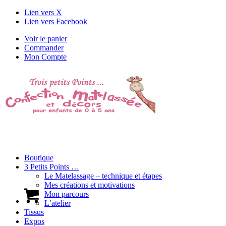
Lien vers X
Lien vers Facebook
Voir le panier
Commander
Mon Compte
Boutique
3 Petits Points …
Le Matelassage – technique et étapes
Mes créations et motivations
Mon parcours
L’atelier
Tissus
Expos