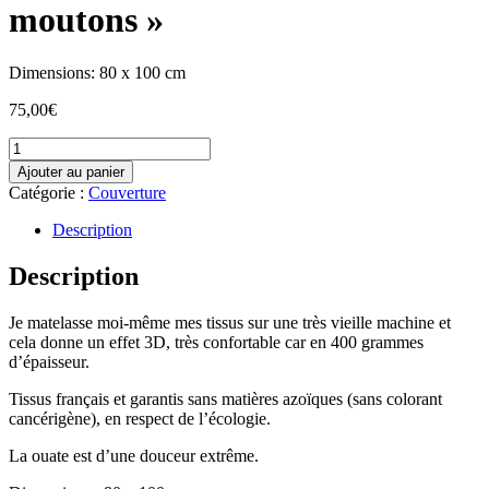
moutons »
Dimensions: 80 x 100 cm
75,00
€
quantité
de
Ajouter au panier
Couverture,
Catégorie :
Couverture
tapis
d'éveil
Description
ou
tapis
Description
de
parc
Je matelasse moi-même mes tissus sur une très vieille machine et
"Pyramide
cela donne un effet 3D, très confortable car en 400 grammes
de
d’épaisseur.
moutons"
Tissus français et garantis sans matières azoïques (sans colorant
cancérigène), en respect de l’écologie.
La ouate est d’une douceur extrême.